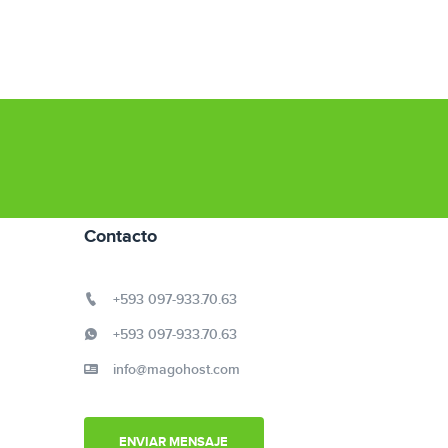
Contacto
+593 097-933.70.63
+593 097-933.70.63
info@magohost.com
ENVIAR MENSAJE