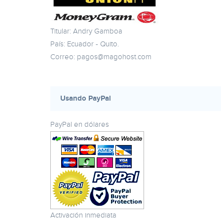
Titular: Andry Gamboa
País: Ecuador - Quito.
Correo:
pagos@magohost.com
Usando PayPal
PayPal en dólares
Activación inmediata