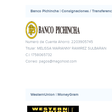
Banco Pichincha | Consignaciones / Transferenc
Numero de Cuenta Ahorro: 2203905745
Titular: MELISSA MARIANNY RAMIREZ SULBARAN
C.I. 1758065732
Correo:
pagos@magohost.com
WesternUnion | MoneyGram