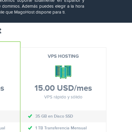
recemos soporte totalmente en Español y
e dominios. Además puedes elegir a la hora
hile que MagoHost dispone para ti.
t
VPS HOSTING
s
15.00 USD
/mes
VPS rápido y sólido
35 GB en Disco SSD
ual
1 TB Transferencia Mensual