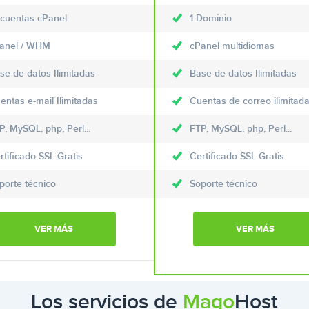
 cuentas cPanel
1 Dominio
anel / WHM
cPanel multidiomas
se de datos Ilimitadas
Base de datos Ilimitadas
entas e-mail Ilimitadas
Cuentas de correo ilimitad
P, MySQL, php, Perl...
FTP, MySQL, php, Perl...
rtificado SSL Gratis
Certificado SSL Gratis
porte técnico
Soporte técnico
VER MÁS
VER MÁS
Los servicios de
Mago
Host