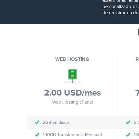
extensiones está
personalizado dis
de registrar un d
WEB HOSTING
R
2.00 USD
/mes
Web Hosting cPanel
2GB en disco
5 
100GB Transferencia Mensual
15