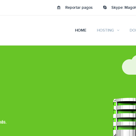
Reportar pagos
Skype: Mago
HOME
HOSTING
DO
más.