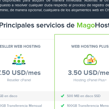
n disponibles para adquirir de manera inmediata. Además te of
puesto a resolver cualquier duda respecto al proceso de registro d
ominio, de manera opcional, cualquiera de los alojamientos web en C
Principales servicios de
Mago
Hos
ESLLER WEB HOSTING
WEB HOSTING PLUS
7.50 USD
/mes
3.50 USD
/me
Reseller cPanel
Hosting cPanel Plus+
GB en disco
500 MB en disco SSD
0GB Transferencia Mensual
100GB Transferencia Mens