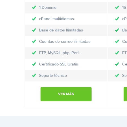
1 Dominio
16
cPanel multidiomas
cP
Base de datos Ilimitadas
Ba
Cuentas de correo ilimitadas
Cu
FTP, MySQL, php, Perl...
FT
Certificado SSL Gratis
Ce
Soporte técnico
So
VER MÁS