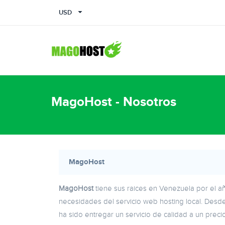
USD
MagoHost - Nosotros
MagoHost
MagoHost
tiene sus raices en Venezuela por el añ
necesidades del servicio web hosting local. Desde 
ha sido entregar un servicio de calidad a un prec