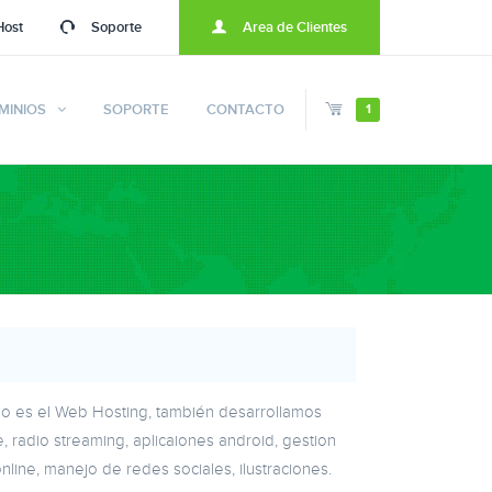
Host
Soporte
Area de Clientes
MINIOS
SOPORTE
CONTACTO
1
cio es el Web Hosting, también desarrollamos
, radio streaming, aplicaiones android, gestion
nline, manejo de redes sociales, ilustraciones.