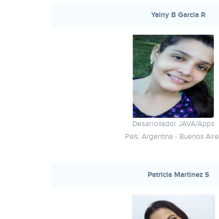
Yainy B Garcia R
Desarrollador JAVA/Apps
País: Argentina - Buenos Air
Patricia Martinez S