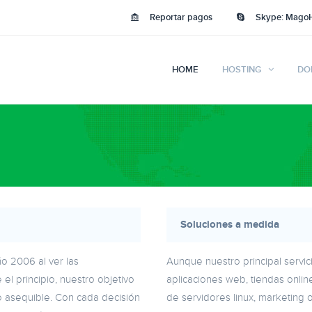
Reportar pagos
Skype: Mago
HOME
HOSTING
DO
Soluciones a medida
o 2006 al ver las
Aunque nuestro principal servi
el principio, nuestro objetivo
aplicaciones web, tiendas online
io asequible. Con cada decisión
de servidores linux, marketing o