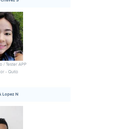
 Chavez S
o / Tester APP
or - Quito
A Lopez N