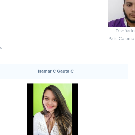
Diseñador
País: Colombi
es
Isamar C Gauta C