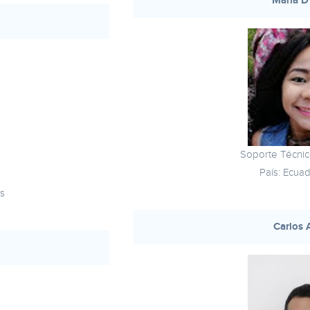
Maria D
Soporte Técnic
País: Ecuad
es
Carlos 