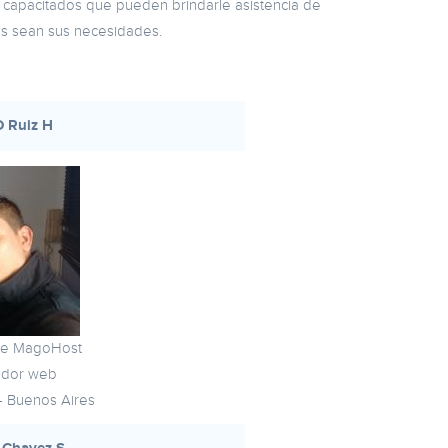
capacitados que pueden brindarle asistencia de
áles sean sus necesidades.
O Ruiz H
de MagoHost
ador web
 - Buenos Aires