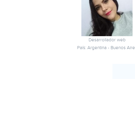
Desarrollador web
País: Argentina - Buenos Air