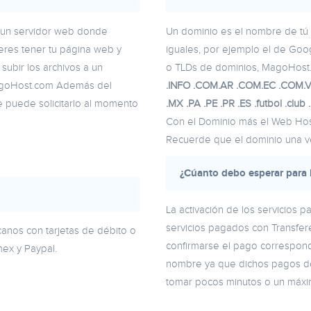
 un servidor web donde
Un dominio es el nombre de tú 
ueres tener tu página web y
iguales, por ejemplo el de Goo
 subir los archivos a un
o TLDs de dominios, MagoHost.
MagoHost.com Además del
.INFO .COM.AR .COM.EC .COM.VE
e puede solicitarlo al momento
.MX .PA .PE .PR .ES .futbol .club 
Con el Dominio más el Web Host
Recuerde que el dominio una ve
¿Cúanto debo esperar para l
La activación de los servicios 
servicios pagados con Transfer
canos con tarjetas de débito o
confirmarse el pago correspondi
ex y Paypal.
nombre ya que dichos pagos d
tomar pocos minutos o un máxi