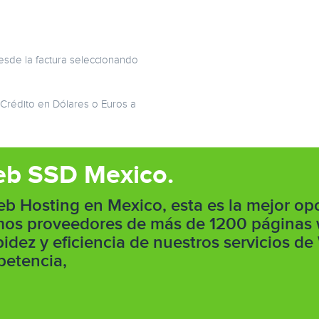
esde la factura seleccionando
 Crédito en Dólares o Euros a
eb SSD Mexico.
eb Hosting en Mexico, esta es la mejor o
omos proveedores de más de 1200 páginas
idez y eficiencia de nuestros servicios de
etencia,