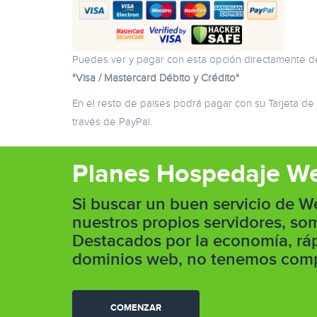
Puedes ver y pagar con esta opción directamente d
"Visa / Mastercard Débito y Crédito"
En el resto de paises podrá pagar con su Tarjeta de
través de PayPal.
Planes Hospedaje W
Si buscar un buen servicio de W
nuestros propios servidores, s
Destacados por la economía, ráp
dominios web, no tenemos comp
COMENZAR