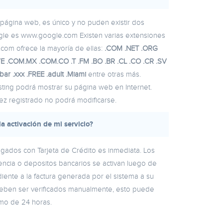
página web, es único y no puden existir dos
gle es www.google.com Existen varias extensiones
com ofrece la mayoría de ellas:
.COM .NET .ORG
 .COM.MX .COM.CO .T .FM .BO .BR .CL .CO .CR .SV
.bar .xxx .FREE .adult .Miami
entre otras más.
ing podrá mostrar su página web en Internet.
z registrado no podrá modificarse.
a activación de mi servicio?
pagados con Tarjeta de Crédito es inmediata. Los
encia o depositos bancarios se activan luego de
ente a la factura generada por el sistema a su
eben ser verificados manualmente, esto puede
mo de 24 horas.