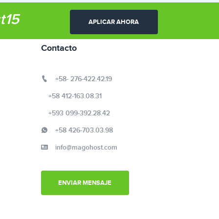
t15
APLICAR AHORA
Contacto
+58- 276-422.42.19
+58 412-163.08.31
+593 099-392.28.42
+58 426-703.03.98
info@magohost.com
ENVIAR MENSAJE