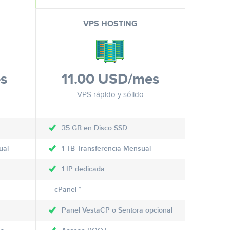
VPS HOSTING
s
11.00 USD
/mes
VPS rápido y sólido
35 GB en Disco SSD
ual
1 TB Transferencia Mensual
1 IP dedicada
cPanel *
Panel VestaCP o Sentora opcional