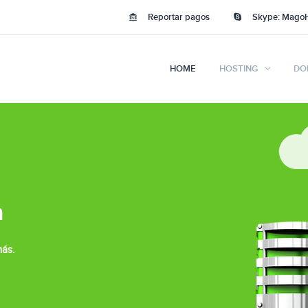
Reportar pagos
Skype: Mago
HOME
HOSTING
DO
a
más.