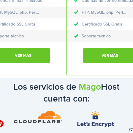
entas e-mail Ilimitadas
Cuentas de correo ilimitad
P, MySQL, php, Perl...
FTP, MySQL, php, Perl...
rtificado SSL Gratis
Certificado SSL Gratis
porte técnico
Soporte técnico
VER MÁS
VER MÁS
Los servicios de
Mago
Host
cuenta con: