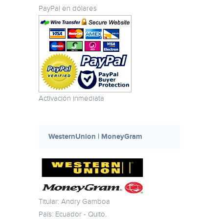
PayPal en dólares
Activación inmediata
WesternUnion | MoneyGram
Titular: Andry Gamboa
País: Ecuador - Quito.